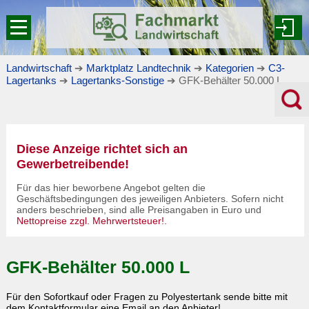
Landwirtschaft
➔
Marktplatz Landtechnik
➔
Kategorien
➔
C3-
Lagertanks
➔
Lagertanks-Sonstige
➔ GFK-Behälter 50.000 L
Diese Anzeige richtet sich an
Gewerbetreibende!
Für das hier beworbene Angebot gelten die
Geschäftsbedingungen des jeweiligen Anbieters. Sofern nicht
anders beschrieben, sind alle Preisangaben in Euro und
Nettopreise zzgl. Mehrwertsteuer!
.
GFK-Behälter 50.000 L
Für den Sofortkauf oder Fragen zu
Polyestertank
sende bitte mit
dem Kontaktformular eine Email an den Anbieter!