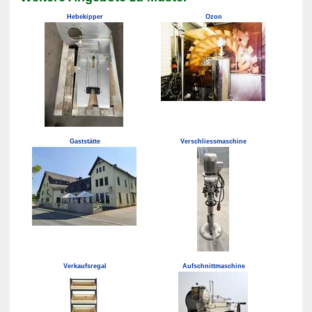
Hebekipper
Ozon
Gaststätte
Verschliessmaschine
Verkaufsregal
Aufschnittmaschine