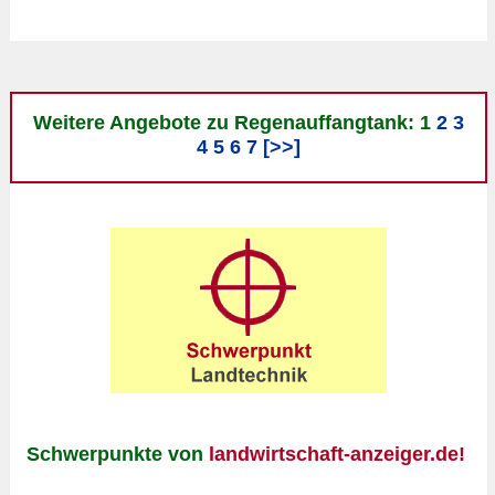
Weitere Angebote zu Regenauffangtank: 1
2
3
4
5
6
7
[>>]
Schwerpunkte von
landwirtschaft-anzeiger.de!