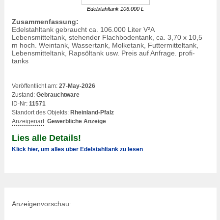
Edelstahltank 106.000 L
Zusammenfassung:
Edelstahltank gebraucht ca. 106.000 Liter V²A
Lebensmitteltank, stehender Flachbodentank, ca. 3,70 x 10,5
m hoch. Weintank, Wassertank, Molketank, Futtermitteltank,
Lebensmitteltank, Rapsöltank usw. Preis auf Anfrage. profi-
tanks
Veröffentlicht am:
27-May-2026
Zustand:
Gebrauchtware
ID-Nr:
11571
Standort des Objekts:
Rheinland-Pfalz
Anzeigenart
:
Gewerbliche Anzeige
Lies alle Details!
Klick hier, um alles über Edelstahltank zu lesen
Anzeigenvorschau: